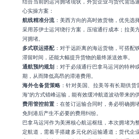
结合当前的运河拥堵现状，外贸企业与货代需迅
心实操方案：
航线精准分流
：美西方向的高时效货物，优先选
采用苏伊士运河绕行方案，压缩通行成本；拉美
河拥堵。
多式联运搭配
：对于远距离的海运货物，可搭配
滞留时间，还能大幅提升货物的最终派送效率。
通航预约规划
：对于必须通行巴拿马运河的特种或
期，从而降低高昂的滞港费用。
海外仓备货策略
：针对美国、拉美等有长期供货
海”的方式错峰运输，能有效缓冲航道波动带来的
费用管控前置
：在签订运输合同时，务必明确拥
免到港后产生不必要的费用纠纷。
巴拿马运河作为美洲核心航运枢纽，本次拥堵为
定航道，需着手搭建多元化的运输通道；货代企