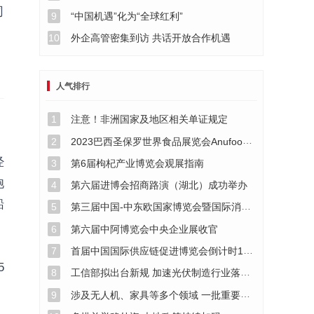
司
9
“中国机遇”化为“全球红利”
10
外企高管密集到访 共话开放合作机遇
人气排行
1
注意！非洲国家及地区相关单证规定
2
2023巴西圣保罗世界食品展览会Anufood Brazil
经
3
第6届枸杞产业博览会观展指南
饱
4
第六届进博会招商路演（湖北）成功举办
船
5
第三届中国-中东欧国家博览会暨国际消费品博览会5月16日至20日在宁波举行
6
第六届中阿博览会中央企业展收官
7
首届中国国际供应链促进博览会倒计时100天活动在京举行
5
8
工信部拟出台新规 加速光伏制造行业落后产能淘汰
9
涉及无人机、家具等多个领域 一批重要国家标准发布