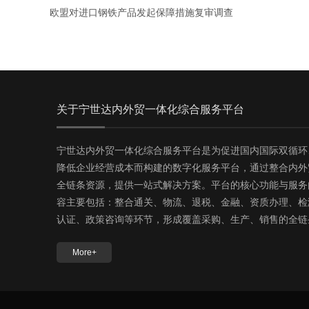
欧盟对进口钢铁产品发起保障措施复审调查
关于宁世达内外贸一体化综合服务平台
宁世达内外贸一体化综合服务平台是为促进国内国际双循环
降低企业经营成本而构建的数字化服务平台，通过整合内外
全链条资源，提供一站式解决方案。‌平台的核心功能与服务
容‌主要包括：整合通关、物流、退税、金融、资质办理、检
认证、政策咨询等环节，形成覆盖采购、生产、销售的全链
服务。降低中小微企业运营成本、压缩出口备案时效，并通
More+
检测认证联盟推动标准协同，助力宁夏本地企业拓展国内外
场。‌