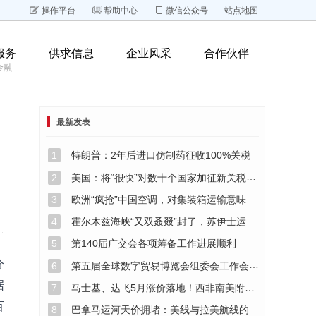
操作平台
帮助中心
微信公众号
站点地图
服务
供求信息
企业风采
合作伙伴
金融
最新发表
1
特朗普：2年后进口仿制药征收100%关税
2
美国：将“很快”对数十个国家加征新关税，税率10%至12.5%
3
欧洲“疯抢”中国空调，对集装箱运输意味着什么？
4
霍尔木兹海峡“又双叒叕”封了，苏伊士运河通行费即将大涨！！！
5
第140届广交会各项筹备工作进展顺利
分
6
第五届全球数字贸易博览会组委会工作会议在京召开
据
7
马士基、达飞5月涨价落地！西非南美附加费明细与锁舱策略
百
8
巴拿马运河天价拥堵：美线与拉美航线的绕行突围与成本优化