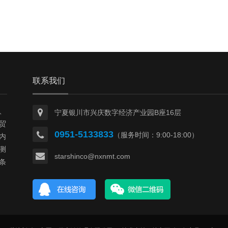
联系我们
、
宁夏银川市兴庆数字经济产业园B座16层
贸
0951-5133833
（服务时间：9:00-18:00）
内
测
starshinco@nxnmt.com
条
过
市