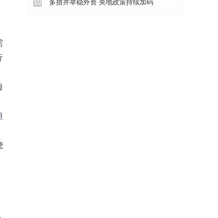
10
多措并举稳外资 央地政策持续加码
需
行
海
但
绕