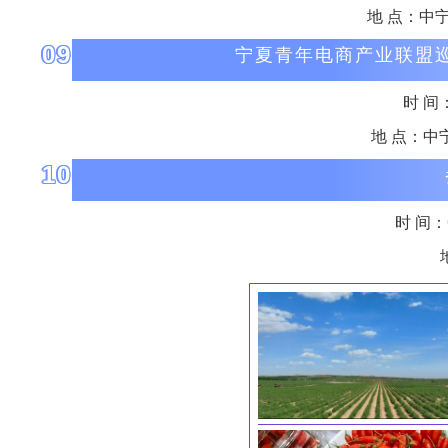
地 点：中
09
宁夏青年电商产业联盟
时 间
地 点：中
10
时 间：6