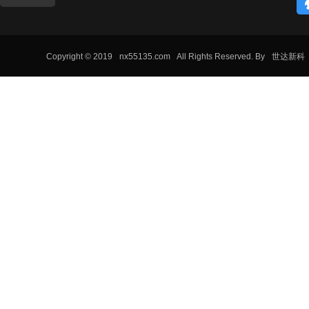
场。‌
Copyright © 2019
nx55135.com
All Rights Reserved. By
世达新科