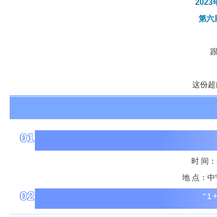
2023
第六
这份超
01
时 间：6
地 点：
02
“