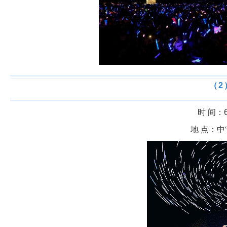
（2
时 间：6月
地 点：