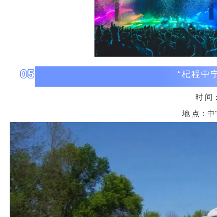
05
“杞程中
时 间
地 点：