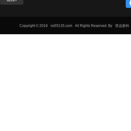
More+
检测认证联盟推动标准协同，助力宁夏本地企业拓展国内外市
场。‌
Copyright © 2019
nx55135.com
All Rights Reserved. By
世达新科